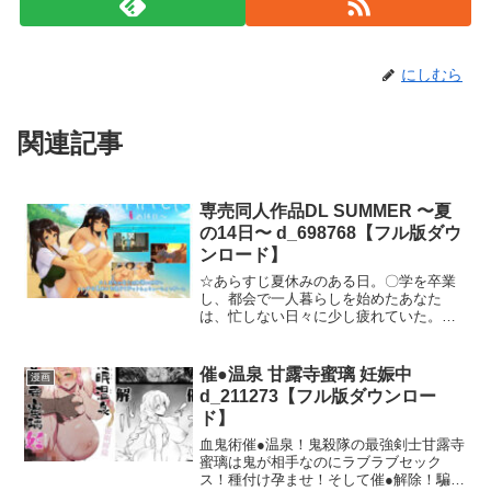
にしむら
関連記事
専売同人作品DL SUMMER 〜夏
の14日〜 d_698768【フル版ダウ
ンロード】
☆あらすじ夏休みのある日。〇学を卒業
し、都会で一人暮らしを始めたあなた
は、忙しない日々に少し疲れていた。騒
がしい街の音、人間関係に気をつかう毎
日……ふと、静かな場所で心を休めたく
なる時間があった。そんなとき思い出し
催●温泉 甘露寺蜜璃 妊娠中
漫画
たのは、かつて暮らしていた小さな島の
d_211273【フル版ダウンロー
こと。自然に囲まれ、のびのびと過ごし
ド】
ていた、あの穏やかな時間──。なつかし
さに背中を押されるように、あなたは島
血鬼術催●温泉！鬼殺隊の最強剣士甘露寺
で民宿を営むおばさんに連絡をとる。返
蜜璃は鬼が相手なのにラブラブセック
ってきたのは、快く迎えてくれる声と、
ス！種付け孕ませ！そして催●解除！騙さ