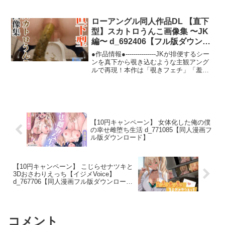
われ、全国民の中から抽選で選ばれた、
は特定の場所で釣りを行うことができま
プル画像2枚】 ／ 触手mind-タマゴ係のア
たった一人のご主人様に全てを捧げる
す。 魚を釣って図鑑を埋めていくと、2
ルバイト〜貴重になったニワトリさんの
「オナホ対魔忍」へと生まれ変わる。幸
人が見に来てくれます。魚をそろえると
代わりに現役JKがタマ…
ローアングル同人作品DL 【直下
運にも抽選によってご主人様に選ばれた
良いことがあるかもしれません。☆エッ
型】スカトロうんこ画像集 〜JK
あなたが連れてこられたのは高級感あふ
チ◆どこでもエッチ 女の子を連れ歩い
れるお屋敷。そこは「GO‐SYA」と呼ば
て、いつでもどこでもエッチをすること
編〜 d_692406【フル版ダウンロ
れるあなた専用のパコハメ対魔忍ソープ
ができます。 条件を満たすと着せ替えも
ード】
●作品情報●---------------JKが排便するシー
ランドであり、そこであなたは館長であ
可能になります。 2人を同時に連れ歩く
ンを真下から覗き込むような主観アング
りオナホ対魔忍筆頭の「井河アサギ」に
と、3Pエッチもすることができます。◆
ルで再現！本作は「覗きフェチ」「羞
よる徹底的なご奉仕を受けることとな
小ドットエッチ 日常を過ごす女の子に話
恥」「無防備」をテーマに、リアルな身
る。オナホ対魔忍カタログを眺めて好き
しかけて、エッチを提案しましょう！ 家
体表現と緊張感を追求したハードフェチ
なハメ穴選びながらの手コキご奉仕や、
の中はもちろん、島のあちことや、思い
CG集。見上げる視線でしか体験できな
全身密着オチンポこねこね洗いパイズ
がけない場所で、特別な時間が楽しめま
い、禁断のリアリズムを感じてくださ
リ、オチンポ様ファーストの極楽セック
す。◆大ドットエッチやエッチCGもあり
い！※本編はうんこにモザイクはありま
スなど、贅沢三昧ハメ放題！KU-100によ
ます 今作からヒロインが2人になったこ
せん。表紙とサンプルのみモザイク加工
って収録された、ちょっといじわるな甘
とで、3Pエッチが可能になりました！
【10円キャンペーン】 女体化した俺の僕
をしています。---------------●作品内容●合
サドオナニーサポートや、具合が悪くな
「どこでもエッチ」、「小ドットエッ
の幸せ雌堕ち生活 d_771085【同人漫画フ
計枚数:250枚画像サイズ:1440×1920※本
ったあなたを密着肉布団で温める看病セ
チ」、「大ドットエッチ」、「エッチ
ル版ダウンロード】
作品はAI（StableDiffusion）で生成した
ックスなど特別トラックも収録！
CG」の全てで3Pエッチをすることができ
ものに加筆・修正をしています。※表紙
ます。---------------------------------------------------
やサンプルなどのモザイクは大きめに加
------------------------シナリオ:遊真一希原画:
工しております。※サンプルと本編は若
【10円キャンペーン】 こじらせナツキと
太平さんせっとCV:みたかりん/来夢ふら
3Dおさわりえっち【イジメVoice】
干異なる場合があります。※実在する人
ん
d_767706【同人漫画フル版ダウンロー
物は一切登場しません。※AIで生成され
ド】
た画像は、まれに実在の人物やキャラク
ター等に類似している場合があります
が、本商品とは一切関係がありません。
※被写体は全て成人しており、コスチュ
コメント
ームを着用しております。※AI生成画像