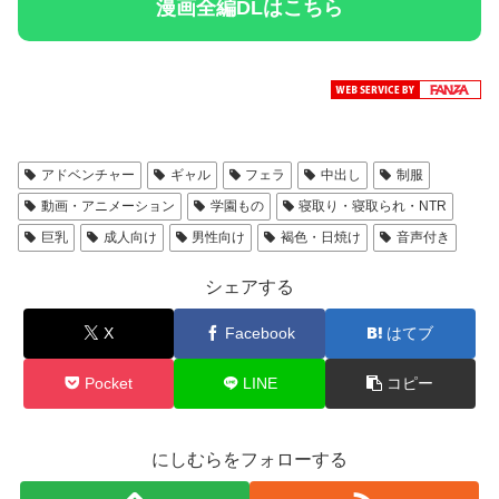
漫画全編DLはこちら
アドベンチャー
ギャル
フェラ
中出し
制服
動画・アニメーション
学園もの
寝取り・寝取られ・NTR
巨乳
成人向け
男性向け
褐色・日焼け
音声付き
シェアする
X
Facebook
はてブ
Pocket
LINE
コピー
にしむらをフォローする