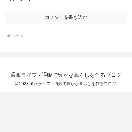
の為、指や背景などの描写に違和感があ
る場合がございます。苦手な方はご遠慮
ください。※本商品は予告なく販売の中
コメントを書き込む
止、価格の変更をすることがあります。
※作品レビューで特定の団体や名前な
ど、個人の特定につながる書き込みはご
遠慮ください。※購入後の取り扱いに不
ホーム
備があった場合、こちらは一切責任を負
いませんのでご了承くださいませ。※商
用目的での利用や譲渡、その他ブログ等
メディアへの無断転載が発見された場合
は、法的措置を取らせていただき損害賠
償請求をすることがあります。（アフィ
リエイトは可）●作品内容●感想や、こう
いうのが見たい！などのご要望を、レビ
ュー投稿してくださると幸いです。次回
通販ライフ - 通販で豊かな暮らしを作るブログ
作の参考にさせていただきます。------------
-----------------------------------------------
© 2023 通販ライフ - 通販で豊かな暮らしを作るブログ.