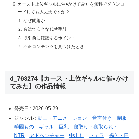
カースト上位ギャルに催●かけてみたを無料でダウンロ
ードしても大丈夫ですか？
なぜ問題か
合法で安全な代替手段
取引前に確認するポイント
不正コンテンツを見つけたとき
d_763274【カースト上位ギャルに催●かけ
てみた】の作品情報
発売日 : 2026-05-29
ジャンル :
動画・アニメーション
音声付き
制服
学園もの
ギャル
巨乳
寝取り・寝取られ・
NTR
アドベンチャー
中出し
フェラ
褐色・日