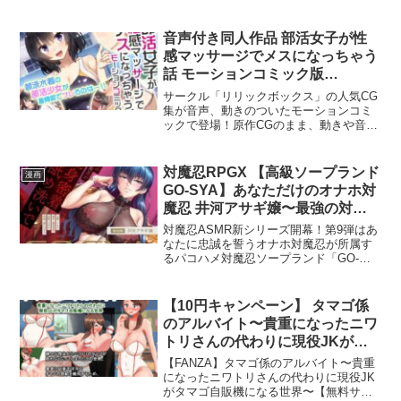
少し意外なお願いだった。「ちょうど娘
れていたことに気付いた少女が泣き喚き
たちだけになるから、ちょっと世話して
ます。番外編は下弦の肆・零余子、鳴
あげてくれない？」──こうして始まる、
女、女無惨様です。全50ページ PDF同梱
音声付き同人作品 部活女子が性
14日間の小さな夏休み。懐かしい島で、2
感マッサージでメスになっちゃう
人の女の子と過ごす、ちょっと特別な
日々が幕を開ける。☆キャラクター紹介
話 モーションコミック版
◆海音 ほのか（cv:みたかりん） 幼馴染
d_237445【フル版ダウンロー
サークル「リリックボックス」の人気CG
の姉妹の姉。 優しくておっとりとした性
ド】
集が音声、動きのついたモーションコミ
格。 小さいころから民宿のお手伝いをし
ックで登場！原作CGのまま、動きや音声
ていて料理が得意。 まわりからは大人っ
が加わり実用感アップでお届けいたしま
ぽいとみられているが、たまに天然な部
す。【作品紹介】
分が出る。 久しぶりに会った主人公がと
――――――――――――――――――
対魔忍RPGX 【高級ソープランド
ても男らしくなっており、内心ドキドキ
漫画
――――――――――――――――■あら
している。◆海音 ひなの（cv:来夢 ふら
GO-SYA】あなただけのオナホ対
すじ大会で何度も優勝し、同世代の水泳
ん） 幼馴染の姉妹の妹。 表情があまり表
魔忍 井河アサギ嬢〜最強の対魔
競技者でその名を知らないものはいな
に出ず、少し抜けている感じがするが、
忍が全身密着＆舐め洗いで徹底ご
い。水泳部のエース、三島カナ。そんな
対魔忍ASMR新シリーズ開幕！第9弾はあ
父の船大工のお手伝いをしていたりと実
彼女はある日、練習中に足首を捻挫して
奉仕いたします〜 d_655954【フ
なたに忠誠を誓うオナホ対魔忍が所属す
は手先がとても器用。 少し変わったもの
しまった。大事には至らなかったが、念
るパコハメ対魔忍ソープランド「GO‐
が好きで、たまに廃墟からなにか持って
ル版ダウンロード】
の為、顧問の先生に勧められた有名な整
SYA」の館長である「井河アサギ」によ
帰ったりする。 表情には出ないが、久し
骨院に行くことに。スポーツの成績も上
る、夢のようなご奉仕ASMR！平和にな
ぶりに主人公に会えたことを嬉しがって
がると評判のマッサージを受けるカナだ
った現代では対魔忍はみーんなあなただ
いる。☆ゲームシステム◆島での過ごし
【10円キャンペーン】 タマゴ係
ったが、手練手管の整体師の技に身も心
けの専用オナホ♪あなたに絶対服従のオナ
方 2人の姉妹は、自由気ままに過ごして
のアルバイト〜貴重になったニワ
もほぐされてしまい…『それでその…今
ホ対魔忍に身も心もご奉仕される夢のよ
います。 2人と島を探索したり、エッチ
日も…タイムが上がるマッサージ？して
トリさんの代わりに現役JKがタ
うな時間をお楽しみください！かつては
なお願いをしてみたり……時には姉妹の
ほしいんですけど…』■スタッフ紹介■原
マゴ自販機になる世界〜
闇の存在・魑魅魍魎と戦いを繰り広げて
お願いを聞いて仲良くなりましょう。 や
【FANZA】タマゴ係のアルバイト〜貴重
作:リリックボックスイラスト:れーさー
いた「対魔忍」。しかし、すっかり平和
がて2人が慣れてくると、どんな瞬間でも
d_140903【同人漫画フル版ダウ
になったニワトリさんの代わりに現役JK
CV:高田あかり動画制作:survive※原作CG
になった現在においてその存在意義は失
「してくれる」甘い関係へ──◆釣り 島で
がタマゴ自販機になる世界〜【無料サン
ンロード】
集も好評発売中！