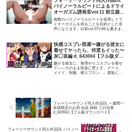
フォーリーサウンド同人作品DL
バイノーラルビートによるドライ
オーガズム誘発音vol.11 前立腺を
掻き混ぜる d_672338【フル版ダ
複数のバイノーラルビートを使用しドラ
ウンロード】
イオーガズムを得ることを目的とした音
声になります。以前vol.07の時も書きまし
たがドライオーガズムを求める上で重要
なのは女性の快感の感覚を掴むことだと
考えています。女性のGスポットに相当
快感コスプレ部屋〜嫌がる彼女に
漫画
する器官、前立腺。そこを直接掻き混ぜ
着せてヤったら、何度もイッた〜
られるようなイメージを呼び起こすよう
灰◯哀編 d_643004【フル版ダウ
に数種類のバイノーラルビートやトリガ
ンロード】
ー音を配置しています。AVなどでディル
嫌がる彼女に、無理やりコスプレを着せ
ドで膣をぐちゃぐちゃに掻き回されてい
て――そのまま快楽に堕とす。ナース、
るシーンを見た事があるかと思いますが
メイド、制服、裸エプロン…。羞恥に震
そんなイメージを持って聴いていただけ
えるその表情も、絶頂に歪むその声も、
れば幸いです。ご使用方法※プライバシ
全部コスプレが引き出す悦び。理性を奪
ー、安全が確保される場所でご使用くだ
い、カラダで支配する。ここは、‘快感コ
さい。横になりヘッドホンまたはイヤホ
スプレ部屋’。衣装と快感で、ヒロインの
ンを使用して本作品を再生してくださ
心を壊していく場所。【仕様情報】CG集
い。ゆっくりと深呼吸し全身をリラック
（全ページフルカラー）総ページ数:250
フォーリーサウンド同人作品DL 一週間一
スさせることを意識しながら音を聴き流
枚画像形式:JPEG（全て縦画像）解像
名様限定のお宿 仙花 錦秋 三日目夜
してください。呼吸に合わせてPC筋を収
度:2688×4032px（スケールアップ済）
d_693561【フル版ダウンロード】
縮させる運動を繰り返すとより効果が期
【注意事項】本作品はAI生成画像
待できます。無理にHなことを考えようと
（Stable Diffusion）を用いた創作CG集で
せず、ただ自然に音を聴き流し、体に起
す一部に描写崩れ・不自然な部分が含ま
こる些細な変化に意識を向けてくださ
れる可能性があります全キャラクターは
フォーリーサウンド同人作品DL バイノー