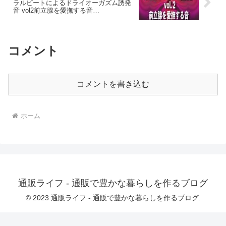
い。本作品を使用前にアダルト動画など
ラルビートによるドライオーガズム誘発
20歳以上の成人女性として描写していま
で気持ちを高める場合は、女性がイク瞬
音 vol2前立腺を愛撫する音
す登場人物・名称等はすべてフィクショ
間の全身の筋肉の収縮に注意してみると
d_270079【フル版ダウンロード】
ンです性的描写が含まれるため18歳未満
ヒントが得られるかもしれません。※補
の購入・閲覧を禁止します犯罪行為を助
足ですが、女性がイク瞬間、腹筋に力が
長・推奨する目的は一切ありません
入り痙攣のような動きが見られたり、腰
コメント
を突き出すようにのけぞったりという動
きが見られますが、この感覚が自分に訪
れるという意識を持っていただくと成功
率が高いと思います。呼吸とPC筋の収縮
運動を繰り返していると腰のあたりが重
コメントを書き込む
くなるような感覚を得るかと思いますが
そこまでいけば後一歩です。 自分の意思
とは関係なく反射的にPC筋が収縮運動を
してしまうタイミングが訪れます。そし
ホーム
て次第にその頻度が高くなり淡い快感を
伴うようになります。次第に波のように
快感が高まっていきます。PC筋だけでな
く全身の筋肉がビクビクと勝手に動いて
しまいます。呼吸が荒くなるかもしれま
せんがこの段階になればあとは身を任せ
て快感を享受してください。開始から数
分のトリガーでごく浅い収縮の感覚をそ
通販ライフ - 通販で豊かな暮らしを作るブログ
こからは徐々に快感が上がっていくよう
な音の配置にしています。同時に乳首を
© 2023 通販ライフ - 通販で豊かな暮らしを作るブログ.
刺激したりエネマグラや綿棒で前立腺を
刺激することでより高い効果が期待でき
ます。ご使用上の注意バイノーラルビー