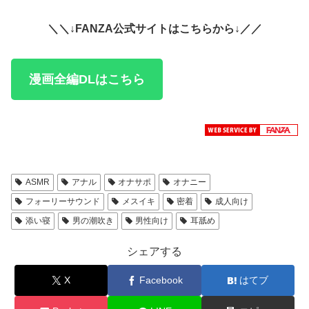
＼＼↓FANZA公式サイトはこちらから↓／／
漫画全編DLはこちら
ASMR
アナル
オナサポ
オナニー
フォーリーサウンド
メスイキ
密着
成人向け
添い寝
男の潮吹き
男性向け
耳舐め
シェアする
X
Facebook
はてブ