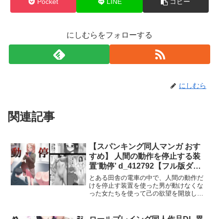
Pocket
LINE
コピー
にしむらをフォローする
にしむら
関連記事
【スパンキング同人マンガ おす
すめ】 人間の動作を停止する装
置’動停’ d_412792【フル版ダウ
ンロード】
とある田舎の電車の中で、人間の動作だ
けを停止す装置を使った男が動けなくな
った女たちを使って己の欲望を開放して
いく。多くの人が利用する公共交通機関
で家の中でもしない恥ずかしい行為をさ
せられるこちらは支援サイトにて投稿し