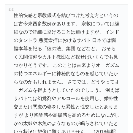
性的快感と宗教儀式を結びつけた考え方というの
は古今東西多数例があります。 宗教については繊
細なので詳細に挙げることは避けますが、 インド
のタントラ 悪魔崇拝におけるサバト 日本では髑
髏本尊を祀る「彼の法」集団 などなど。 おそら
く民間信仰やカルト教団など探せばいくらでも見
つかりそうです。 このことは古来よりオーガズム
の持つエネルギーに神秘的なものを感じていたか
らなのかもしれません。 さてでは、どうやってオ
ーガズムを得ようとしていたのでしょう。 例えば
サバトでは幻覚剤やアルコールを使用し、婚外性
交または悪魔の姿をした異性と性交したとありま
すが より陶酔感や高揚感を高めるためになにがし
かの太鼓や木魚のようなものが鳴らされていたと
いう状況は想像に難くありません。 （2018年配