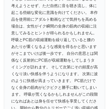
考えようとせず、ただ自然に音を聴き流し、体に
起こる些細な変化に意識を向けてください。 本作
品を使用前にアダルト動画などで気持ちを高める
場合は、女性がイク瞬間の全身の筋肉の収縮に注
意してみるとヒントが得られるかもしれません。
呼吸とPC筋の収縮運動を繰り返していると腰の
あたりが重くなるような感覚を得るかと思います
がそこまでいけば後一歩です。 自分の意思とは関
係なく反射的にPC筋が収縮運動をしてしまうタ
イミングが訪れます。 そして次第にその頻度が高
くなり淡い快感を伴うようになります。 次第に波
のように快感が高まっていきます。 PC筋だけで
なく全身の筋肉がビクビクと勝手に動いてしまい
ます。 呼吸が荒くなるかもしれませんがこの段階
になればあとは身を任せて快感を享受してくださ
い。 開始から数分のトリガーでごく浅い収縮の感