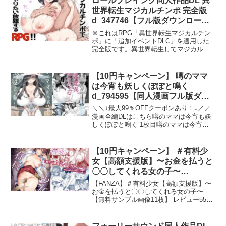
ロールプレイング同人作品DL 異
ていた作品を見やすくまとめたものにな
世界転生マジカルチンポ 完全版
ります！いつも使う移動手段の電車でや
d_347746【フル版ダウンロー
っちゃいけないことをさせられるそんな
ド】
作品です！本編32pです！ぜひご覧になっ
※これはRPG「異世界転生マジカルチン
てください！！！
ポ」に「追加イベントDLC」を適用した
完全版です。異世界転生してマジカルチ
ンポでヤリまくるRPG！ 完全版！総エッ
チシーン:58！総CG枚数:約800枚（基本:
約120枚）！寝取り要素多め！ゲーム制
【10円キャンペーン】 噂のママ
作: umynシナリオ:八丁掘右折グラフィッ
は今宵も妖しくぽぽと鳴く
ク:ぬふろぉRPGツクールMZ製※ご購入
d_794595【同人漫画フル版ダウ
の前に必ず体験版にて動作確認を行って
ンロード】
ください。※本作品のCGはNovelAIで生
＼＼↓最大99％OFFクーポンあり！↓／／
成した画像をベースとして、それぞれに
漫画全編DLはこちら噂のママは今宵も妖
手作業で加筆修正を行っています。
しくぽぽと鳴く 1枚目噂のママは今宵も
※「追加イベントDLC」で追加された
妖しくぽぽと鳴く 2枚目噂のママは今宵
CG（約40枚）は全て手書きです。
も妖しくぽぽと鳴く 3枚目噂のママは今
宵も妖しくぽぽと鳴く 4枚目噂のママは
【10円キャンペーン】 ＃有料少
今宵も妖...
女【高額支援版】〜お金を払うと
〇〇してくれる女の子〜
d_201082【同人漫画フル版ダウ
【FANZA】＃有料少女【高額支援版】〜
ンロード】
お金を払うと〇〇してくれる女の子〜
【無料サンプル画像11枚】 レビュー55件
／ 平均4.31点 ／ 最高順位4位 ／ どじろ
ーブックス-＃有料少女【高額支援版】〜
お金を払…