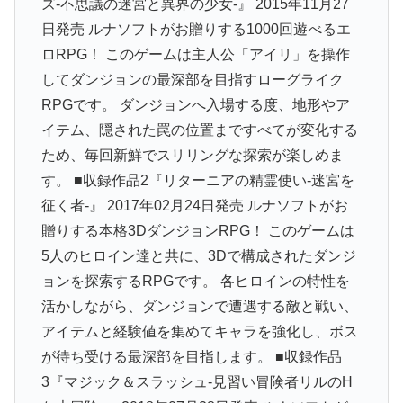
ズ-不思議の迷宮と異界の少女-』 2015年11月27
日発売 ルナソフトがお贈りする1000回遊べるエ
ロRPG！ このゲームは主人公「アイリ」を操作
してダンジョンの最深部を目指すローグライク
RPGです。 ダンジョンへ入場する度、地形やア
イテム、隠された罠の位置まですべてが変化する
ため、毎回新鮮でスリリングな探索が楽しめま
す。 ■収録作品2『リターニアの精霊使い-迷宮を
征く者-』 2017年02月24日発売 ルナソフトがお
贈りする本格3DダンジョンRPG！ このゲームは
5人のヒロイン達と共に、3Dで構成されたダンジ
ョンを探索するRPGです。 各ヒロインの特性を
活かしながら、ダンジョンで遭遇する敵と戦い、
アイテムと経験値を集めてキャラを強化し、ボス
が待ち受ける最深部を目指します。 ■収録作品
3『マジック＆スラッシュ-見習い冒険者リルのH