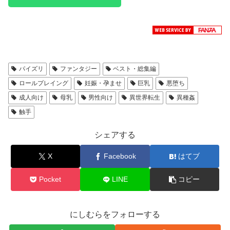
パイズリ
ファンタジー
ベスト・総集編
ロールプレイング
妊娠・孕ませ
巨乳
悪堕ち
成人向け
母乳
男性向け
異世界転生
異種姦
触手
シェアする
X
Facebook
はてブ
Pocket
LINE
コピー
にしむらをフォローする