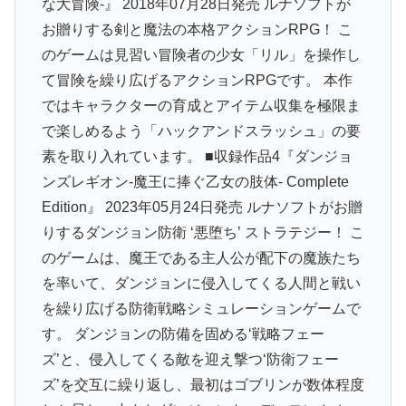
な大冒険-』 2018年07月28日発売 ルナソフトが
お贈りする剣と魔法の本格アクションRPG！ こ
のゲームは見習い冒険者の少女「リル」を操作し
て冒険を繰り広げるアクションRPGです。 本作
ではキャラクターの育成とアイテム収集を極限ま
で楽しめるよう「ハックアンドスラッシュ」の要
素を取り入れています。 ■収録作品4『ダンジョ
ンズレギオン-魔王に捧ぐ乙女の肢体- Complete
Edition』 2023年05月24日発売 ルナソフトがお贈
りするダンジョン防衛 ‘悪堕ち’ ストラテジー！ こ
のゲームは、魔王である主人公が配下の魔族たち
を率いて、ダンジョンに侵入してくる人間と戦い
を繰り広げる防衛戦略シミュレーションゲームで
す。 ダンジョンの防備を固める‘戦略フェー
ズ’と、侵入してくる敵を迎え撃つ‘防衛フェー
ズ’を交互に繰り返し、最初はゴブリンが数体程度