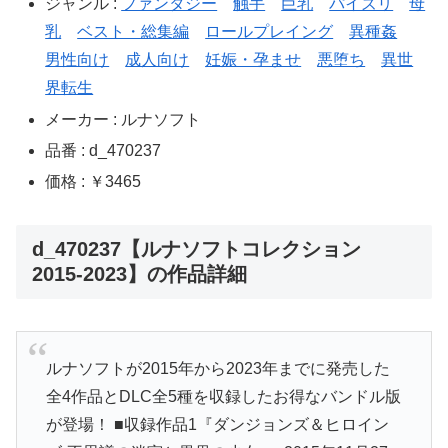
ジャンル :
ファンタジー
触手
巨乳
パイズリ
母
乳
ベスト・総集編
ロールプレイング
異種姦
男性向け
成人向け
妊娠・孕ませ
悪堕ち
異世
界転生
メーカー : ルナソフト
品番 : d_470237
価格 : ￥3465
d_470237【ルナソフトコレクション
2015-2023】の作品詳細
ルナソフトが2015年から2023年までに発売した
全4作品とDLC全5種を収録したお得なバンドル版
が登場！ ■収録作品1『ダンジョンズ＆ヒロイン