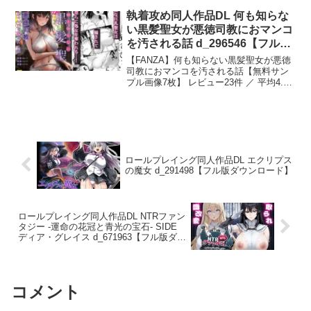
ラストで乱れがちな部分は手作業で修正
81P（前半23P、後半58P）この漫画は自
しています。・Normalのフォルダには万
執着攻め同人作品DL 何も知らな
身の単行本「ピリオド」に収録された同
人受けのイラスト Hardのフォルダにはマ
い黒髪聖女が悪徳司教におマンコ
名タイトル「友達」（16P）を元に作成
ニアックなイラストが入っています。
した同人版です
を汚される話 d_296546【フル版
ダウンロード】
【FANZA】何も知らない黒髪聖女が悪徳
司教におマンコを汚される話【無料サン
プル画像7枚】 レビュー23件 ／ 平均4.17
点 ／ 聖華快楽書店-何も知らない黒髪聖
女が悪徳司教におマンコを汚される話:男
は、この国で…
ロールプレイング同人作品DL エクリプス
の魔女 d_291498【フル版ダウンロード】
ロールプレイング同人作品DL NTRファン
タジー -運命の花冠と青光の宝石- SIDE
ディア・グレイス d_671963【フル版ダウ
ンロード】
コメント