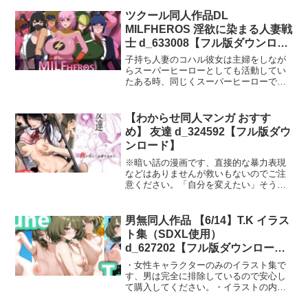
す。【収録内容】・ダー〇リン 83枚・オ
レンジ〇コ 93枚・〇ッサム 87枚・〇ー
ツクール同人作品DL
ズヒップ 62枚・合計325枚※本作品は
MILFHEROS 淫欲に染まる人妻戦
Stable Diffusionで生成しております。
士 d_633008【フル版ダウンロー
ド】
子持ち人妻のコハル彼女は主婦をしなが
らスーパーヒーローとしても活動してい
たある時、同じくスーパーヒーローであ
る夫と2人で、ヴィランを退治しようと試
みるしかし、夫はヴィランが作った「性
的興奮ウイルス」に感染してしまう逃亡
【わからせ同人マンガ おすす
したヴィランは、主人公の住む町に「性
め】 友達 d_324592【フル版ダウ
的興奮ウイルス」をばら撒いた…混乱し
ンロード】
た状況に翻弄されるヒーロー仲間達…感
染し、発情した市民…この状況を利用
※暗い話の漫画です、直接的な暴力表現
し、ヒーローに対し優位に立とうとする
などはありませんが救いもないのでご注
者…そしてどこかに消えたまま見つから
意ください。「自分を変えたい」そう思
ないヴィラン…危うい状況の中、果たし
った佳苗は、サークルの新歓コンパに参
てコハルたちヒーローは無事にヴィラン
加していた。なんとか気の合う人を見つ
を倒すことができるのか…その他本作は
け楽しんでいると、突然眠気に襲われ
男無同人作品 【6/14】T.K イラス
RPGツクールMZ製です。環境によっては
る。…そして目を覚ますと男達に囲ま
ト集（SDXL使用）
プレイできない可能性がございますの
れ、意識が朦朧としたままカラダも、心
で、体験版で動作確認を行っていただき
d_627202【フル版ダウンロー
も・・・それから一年後、佳苗は大きく
ますようお願いします。また、体験版の
ド】
変わっていた。何よりも大切な「友達」
・女性キャラクターのみのイラスト集で
セーブデータは製品版に使用できませ
ができその影響で以前とはまるで違う自
す、男は完全に排除しているので安心し
ん。ご了承ください。
信満々な姿をしている。今の佳苗には1年
て購入してください。・イラストの内容
前の男達にも負けないほどの心の強さが
は商品画像で確認お願いします。・AIイ
あった・・・はずだった漫画本文