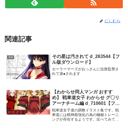
にしむら
関連記事
その星は汚されて d_263544【フ
漫画
ル版ダウンロード】
セーラーマーズがおっさんに拉致監禁さ
れて凌●されます
【わからせ同人マンガ おすす
め】 戦車道女子 わからせ グ〇リ
アーナチーム編 d_710601【フル
版ダウンロード】
戦車道女子達の調教イラスト集です。戦
車道には精神面強化の為の極秘トレーニ
ングが存在するようです。比べてみて初
めてわかるそれぞれの良さがあるようで