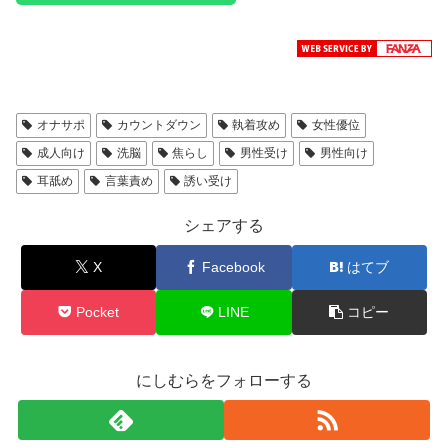
オナサポ
カウントダウン
執着攻め
女性優位
成人向け
洗脳
焦らし
男性受け
男性向け
耳舐め
言葉責め
誘い受け
シェアする
X
Facebook
はてブ
Pocket
LINE
コピー
にしむらをフォローする