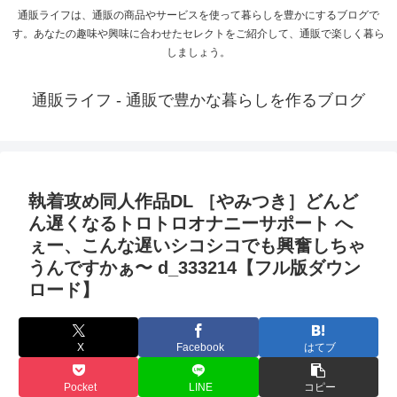
通販ライフは、通販の商品やサービスを使って暮らしを豊かにするブログで
す。あなたの趣味や興味に合わせたセレクトをご紹介して、通販で楽しく暮ら
しましょう。
通販ライフ - 通販で豊かな暮らしを作るブログ
執着攻め同人作品DL ［やみつき］どんど
ん遅くなるトロトロオナニーサポート へ
ぇー、こんな遅いシコシコでも興奮しちゃ
うんですかぁ〜 d_333214【フル版ダウン
ロード】
X
Facebook
はてブ
Pocket
LINE
コピー