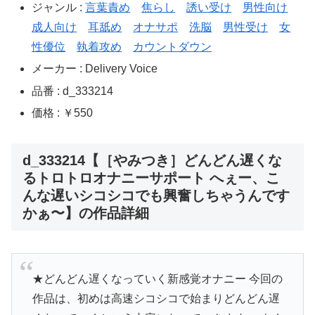
ジャンル :
言葉責め
焦らし
誘い受け
男性向け
成人向け
耳舐め
オナサポ
洗脳
男性受け
女
性優位
執着攻め
カウントダウン
メーカー : Delivery Voice
品番 : d_333214
価格 : ￥550
d_333214【［やみつき］どんどん遅くな
るトロトロオナニーサポート へぇー、こ
んな遅いシコシコでも興奮しちゃうんです
かぁ〜】の作品詳細
★どんどん遅くなっていく新感覚オナニー 今回の
作品は、初めは高速シコシコで始まりどんどん遅