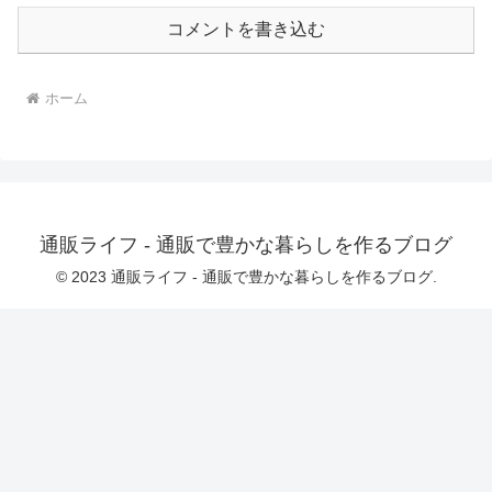
レからかい系ギャル♪なんとなしに所属し
ていて、内心居心地も悪くないので、入
コメントを書き込む
部して2年目。からかうような口調が目立
つものの、押しには弱く、すぐにデレ
る。しっかり優しいので、気持ちの良い
びゅるびゅるをさせてくれる。「うわ、
ホーム
一瞬で勃ってるじゃん♪ うける（はー
と） これ、ただのお迎えの挨拶なんだけ
ど〜？」〇夏野あやね CV:高梨はなみ3年
A組。母性たっぷりなお姉ちゃん系先輩♪
ローションロッカー部の副部長。男子が
自分の体に興奮して、あっさりぴゅっぴ
ゅしてしまう姿を見るのが大好き。とに
かく甘やかしてくれて、バブみに包まれ
通販ライフ - 通販で豊かな暮らしを作るブログ
ながらお射精させてくれる。「後輩くん
はそのまま、ゆっくりしていてください
© 2023 通販ライフ - 通販で豊かな暮らしを作るブログ.
（はーと） 甘えるみたいに、私に体を預
けて……（はーと）」★トラックリスト
01:かなでのロッカー 〜恥ずかしいけど、
頑張りますっ……（はーと）〜 （33分）
「付き合いたての恋人みたい、です
か……（はーと） 実は、その……お付き
合いしたことが無いので、間違いでも、
無いかもです……（はーと）」「あっ、
えっ……私の乳首、そんな硬くなっちゃ
ってましたかっ……？ わっ、わ〜〜
っ……うぅ……（はーと） 気づいてたの
に、黙ってニヤニヤしてたんですか