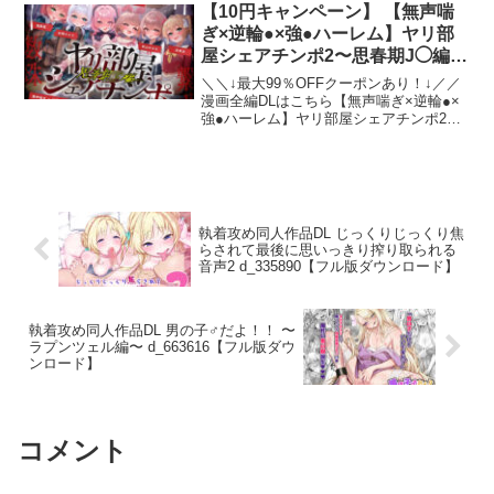
にしたJKが待っていて、入ってきた男子
【10円キャンペーン】 【無声喘
シーンで、各ヒロインごとに複数シーン
生徒のおちんちんを、優しく抜き抜きし
あります。メインヒロインであるシーラ
ぎ×逆輪●×強●ハーレム】ヤリ部
てくれます（はーと）恥ずかしがりやな
だけは6シーンあり、全て搾精モノです。
屋シェアチンポ2〜思春期J◯編〜
後輩、ツンデレからかいギャル、母性た
1度見たシーンは回想部屋に登録され、回
【数珠繋ぎ】 d_723035【同人漫
っぷりな先輩――、あなたは、どのロッ
＼＼↓最大99％OFFクーポンあり！↓／／
想部屋からいつでも見れます。簡単に回
カーに入りますか？ストーリーの直接的
画フル版ダウンロード】
漫画全編DLはこちら【無声喘ぎ×逆輪●×
想全開放が可能で、回想部屋に全開放ス
な繋がりはございませんので、前作を聴
強●ハーレム】ヤリ部屋シェアチンポ2〜
イッチがあります。CTRLでシナリオスキ
いていない方でも安心してお楽しみいた
思春期J◯編〜【数珠繋ぎ】 1枚目【無声
ップ可能で、目当ての部分だけ見ること
だけます！！★コンセプト全身ローショ
喘ぎ×逆輪●×強●ハーレム】ヤリ部屋シェ
ができます。WASD操作対応、またキー
ンまみれのむちむちJKと、ロッカーのな
アチンポ2〜思春期J◯編〜【数珠繋ぎ】
コンフィグも実装。オプションから設定
かで二人きり（はーと）せま〜いロッカ
...
できます。あまあまイチャラブを重視し
ーのなかでは……、おっぱい当たりっぱ
つつ、それでいて搾精されちゃう甘いソ
なし♪おちんちん擦れっぱなし♪吐息＆囁
フトな搾精を詰め込みました！逆転なし
執着攻め同人作品DL じっくりじっくり焦
きたっぷりで、お耳が幸せ♪べろちゅー＆
の女性上位の搾精をされつつも、優しさ
らされて最後に思いっきり搾り取られる
おまんこし放題♪前作に引き続き、本作も
と甘さを感じられるイチャラブ感、また
音声2 d_335890【フル版ダウンロード】
もちろん……、効果音は完全録り下ろし
あなたを搾精したくてたまらない仲間達
です！★あなたのおちんちんをぴゅっぴ
のハーレム感にこだわりました。あなた
ゅさせてくれるヒロイン紹介♪〇花畑かな
への愛が溢れるイチャイチャラブラブ
で CV:逢坂成美○年？組。初々しい、恥ず
の、ゆるーく幸せ全開な、ソフトなM向
執着攻め同人作品DL 男の子♂だよ！！ 〜
かしがり屋な後輩♪熱心な部活勧誘を断れ
ラプンツェル編〜 d_663616【フル版ダウ
け搾精を存分にお楽しみください。ま
ず（断る理由が無かったのもあ
ンロード】
た、セックスは全てのシーンがこだわり
る……）、入部。男子と至近距離で顔を
の下着ずらしハメになっております。◆
合わせることに恥ずかしさを感じてい
プレイ内容 ◆手コキ足コキパイズリ騎乗
て、付き合いたての恋人同士な距離感
位背面騎乗位素股◆ 製作環境 ◆・RPG
で、幸せなお射精をさせてくれる。「え
ツクールMZ・本作はnovelaiで作られた絵
コメント
と、その……とりあえず……キ、キ
を元に加工・加筆、演出を追加し制作し
ス……とか、しましょうか……？」〇小
ております。
鳥遊ゆうか CV:雲八はち○年B組。ツンデ