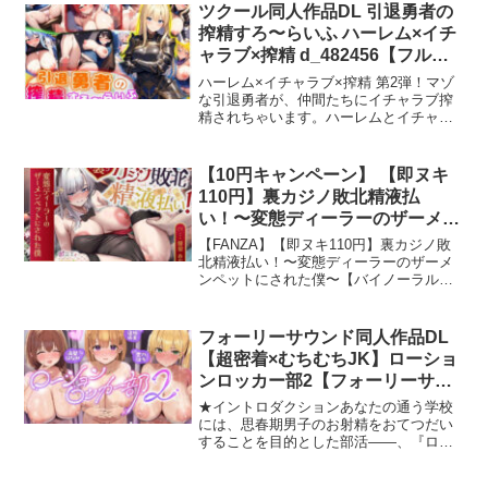
応＊…
ツクール同人作品DL 引退勇者の
搾精すろ〜らいふ ハーレム×イチ
ャラブ×搾精 d_482456【フル版
ダウンロード】
ハーレム×イチャラブ×搾精 第2弾！マゾ
な引退勇者が、仲間たちにイチャラブ搾
精されちゃいます。ハーレムとイチャラ
ブと搾精が全部楽しめる作品です。◆ 世
界観設定 ◆勇者が魔王を討伐した、その
後の物語。マゾを隠して魔王を討伐した
【10円キャンペーン】 【即ヌキ
勇者は、今度は辺境の領主に任じられ
110円】裏カジノ敗北精液払
た。そこではかつての従者だったシーラ
い！〜変態ディーラーのザーメン
が、勇者との約束を果たそうとしてい
ペットにされた僕〜【バイノーラ
た。領主代理として街を発展させる傍ら
【FANZA】【即ヌキ110円】裏カジノ敗
で、勇者がマゾ欲を満たせるスローライ
ル】 d_453014【同人漫画フル版
北精液払い！〜変態ディーラーのザーメ
フを送れるように、こっそりと人を集め
ンペットにされた僕〜【バイノーラル】
ダウンロード】
ていたのだった――。◆ 内容紹介 ◆かつ
【無料サンプル画像1枚】 ／ プロダクシ
ての仲間達や助けた人々に搾精されまく
ョンみかん-【即ヌキ110円】裏カジノ敗
る短編RPGです。あなたは歴代最強の勇
北精液払い！〜変態ディー…
フォーリーサウンド同人作品DL
者ですが、マゾを隠す日々に辟易してい
【超密着×むちむちJK】ローショ
ました。そして魔王を倒してお役御免に
なり、辺境でスローライフを送ることに
ンロッカー部2【フォーリーサウ
しました。そこではかつての従者だった
ンド】 d_675810【フル版ダウン
★イントロダクションあなたの通う学校
シーラが、あなたのために快適搾精マゾ
ロード】
には、思春期男子のお射精をおてつだい
ライフを提供してくれる街をつくりあげ
することを目的とした部活――、『ロー
ていました。そんなわけで、イチャラブ
ションロッカー部』がありました♪部室内
に搾精されまくりの引退勇者のスローラ
のロッカーでは、体をローションまみれ
イフ開幕！◆ Hシーン ◆総Hシーンは23