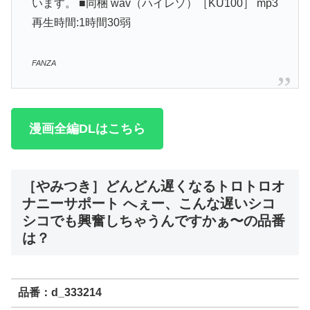
います。 ■同梱 wav（ハイレゾ）［KU100］ mp3
再生時間:1時間30弱
FANZA
漫画全編DLはこちら
［やみつき］どんどん遅くなるトロトロオ
ナニーサポート へぇー、こんな遅いシコ
シコでも興奮しちゃうんですかぁ〜の品番
は？
品番：d_333214