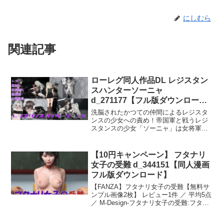
にしむら
関連記事
ローレグ同人作品DL レジスタン
スハンターソーニャ
d_271177【フル版ダウンロー
ド】
洗脳されたかつての仲間によるレジスタ
ンスの少女への責め！帝国軍と戦うレジ
スタンスの少女「ソーニャ」は女将軍サ
ンドラ率いるレジスタンスハンター部隊
と交戦するが、その前に現れたのはサン
ドラ将軍に洗脳されたかつての仲間「ア
【10円キャンペーン】 フタナリ
リサ」だった。彼女に捕らえられサンド
女子の受難 d_344151【同人漫画
ラ将軍の元に連れていかれたソーニャを
フル版ダウンロード】
待つのは悪魔の機械洗脳、アリサによる
レズ責め、そして…悪辣かつ淫靡な洗脳
【FANZA】フタナリ女子の受難【無料サ
調教の果てにソーニャを待つのは何か？
ンプル画像2枚】 レビュー1件 ／ 平均5点
【女性肌テクスチャ】 【R18版】VRoid
／ M-Design-フタナリ女子の受難:フタナ
で女の子を作るために修正をかさねた肌
リ女子（サオ有・タマ無・マンコ有）と
テクスチャ（C）イキテク，
の主観目線SEX凌●動画 リピート再生対